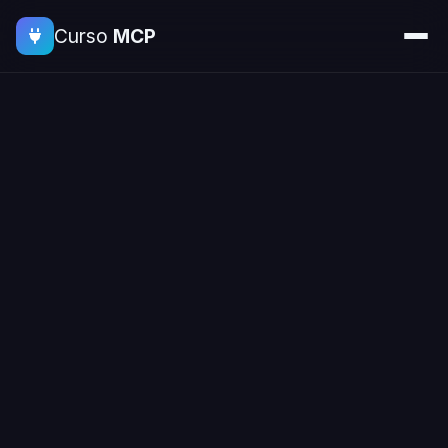
Curso
MCP