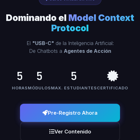
Dominando el
Model Context
Protocol
El
"USB-C"
de la Inteligencia Artificial:
De Chatbots a
Agentes de Acción
5
5
5
HORAS
MÓDULOS
MAX. ESTUDIANTES
CERTIFICADO
Pre-Registro Ahora
Ver Contenido